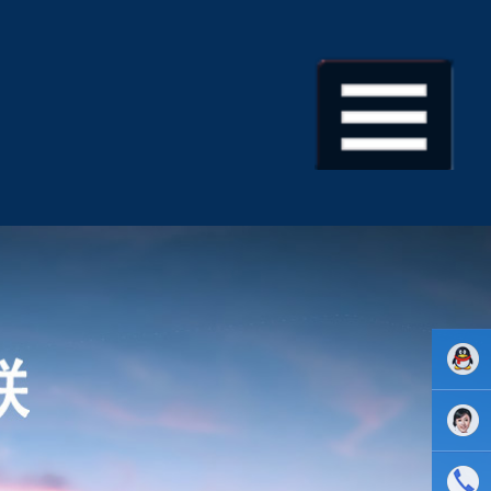
业务Q :
9963244
售后Q :