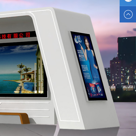
1773070
电话 :
1595137