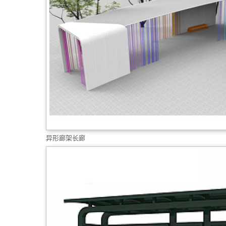
异形廊架长廊